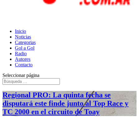
Inicio
Noticias
Categorias
Gol a Gol
Radio
Autores
Contacto
Seleccionar página
Regional PRO: La quinta fecha se
disputará este finde junto al Top Race y
TC 2000 en el circuito de Toay